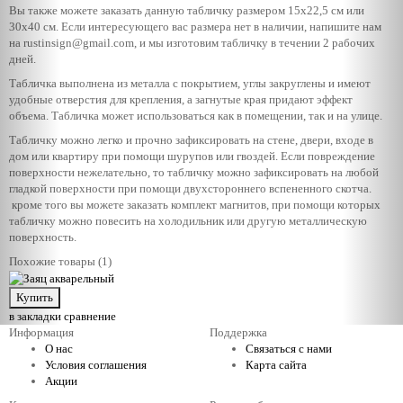
Вы также можете заказать данную табличку размером 15х22,5 см или
30х40 см. Если интересующего вас размера нет в наличии, напишите нам
на rustinsign@gmail.com, и мы изготовим табличку в течении 2 рабочих
дней.
Табличка выполнена из металла с покрытием, углы закруглены и имеют
удобные отверстия для крепления, а загнутые края придают эффект
объема. Табличка может использоваться как в помещении, так и на улице.
Табличку можно легко и прочно зафиксировать на стене, двери, входе в
дом или квартиру при помощи шурупов или гвоздей. Если повреждение
поверхности нежелательно, то табличку можно зафиксировать на любой
гладкой поверхности при помощи двухстороннего вспененного скотча.
кроме того вы можете заказать комплект магнитов, при помощи которых
табличку можно повесить на холодильник или другую металлическую
поверхность.
Похожие товары (1)
в закладки
сравнение
Информация
Поддержка
О нас
Связаться с нами
Условия соглашения
Карта сайта
Акции