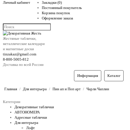
Личный кабинет
Закладки (0)
Постоянный покупатель
Корзина покупок
Оформление заказа
Жестяные таблички,
металлические календари
и магнитные доски
tinzakaz@gmail.com
8-800-5005-812
Доставка по всей России
Информация
Каталог
Главная
Для интерьера
Пин ап и Поп арт
Чарли Чаплин
Категории
Декоративные таблички
АВТОНОМЕРА
Адресные таблички
Для интерьера
Лофт