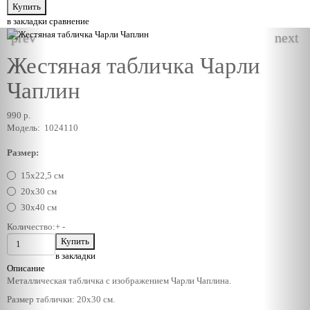
в закладки
сравнение
prev
next
Жестяная табличка Чарли
Чаплин
990 р.
Модель:
1024110
Размер:
15х22,5 см
20х30 см
30х40 см
Количество:
+
-
в закладки
Описание
Металлическая табличка с изображением Чарли Чаплина.
Размер таблички: 20х30 см.