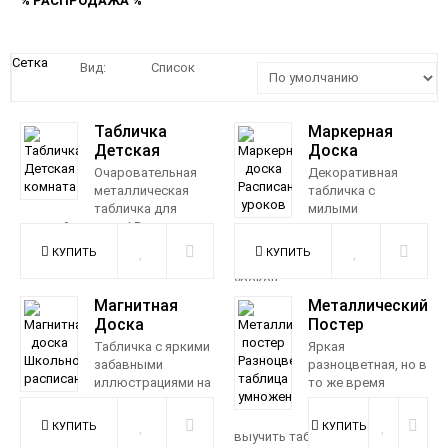
% РАСПРОДАЖА %
Сетка
Вид:
Список
Табличка
Маркерная
Детская
Доска
Комната
Расписание
Очаровательная
Декоративная
Уроков
металлическая
табличка с
табличка для
милыми
детской комнаты! Вы можете
рисованными
выбрать один из 3 вариантов
совами и специальными
раз...
полями для записи расписания
уроков...
790 р.
Магнитная
Металлический
1 150 р.
Доска
Постер
Школьное
Разноцветная
Табличка с яркими
Яркая
Расписание
Таблица
забавными
разноцветная, но в
Умножения
иллюстрациями на
то же время
тему школы, со
минималистичная
специальным маркерным
табличка поможет
полем на 6 дней дл...
выучить таблицу умножения, а