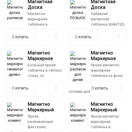
Магнитная
Магнитная
990 р.
Доска
Доска
Расписание
РОЗЫСК
Магнитно-
Забавная
маркерная
магнитная
табличка в
табличка WANTED,
спокойных холодных тонах, на
в стиле старых вестернов.
фоне градиентного зелено-
Почувствуйте себя ковбоем в
голубого зигзага...
розыске ил...
1 150 р.
990 р.
Магнитно
Магнитно
Маркерное
Маркерное
Генеалогическое
Расписание
Большая яркая
Яркая магнитно-
Древо
Для Детей
табличка в теплых
маркерная
тонах, со
табличка на фоне
специальными
цветного зигзага, с
полями для записей маркером
нелинованными
- для исследовани...
полями для планирования ...
1 980 р.
1 150 р.
Магнитно
Магнитно
Маркерный
Маркерный
Комикс
Комикс
Яркая,
Яркая магнитно
развивающая
маркерная
фантазию,
табличка в