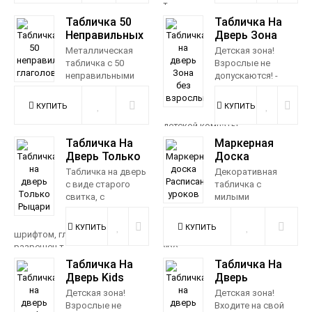
т...
1 150 р.
Табличка 50
Табличка На
990 р.
Неправильных
Дверь Зона
Глаголов
Без Взрослых
Металлическая
Детская зона!
табличка с 50
Взрослые не
неправильными
допускаются! -
глаголами
металлическая
английского языка станет
декоративная
незаменимым помощником ...
табличка для
детской комнаты. ...
990 р.
Табличка На
Маркерная
990 р.
Дверь Только
Доска
Рыцари
Расписание
Табличка на дверь
Декоративная
Уроков
с виде старого
табличка с
свитка, с
милыми
надписью
рисованными
готическим
медведями и специальными
шрифтом, гласящей что вход
полями для записи расписания
разрешен т...
уро...
Табличка На
Табличка На
990 р.
1 150 р.
Дверь Kids
Дверь
Only Zone
ДЕТСКАЯ
Детская зона!
Детская зона!
ЗОНА
Взрослые не
Входите на свой