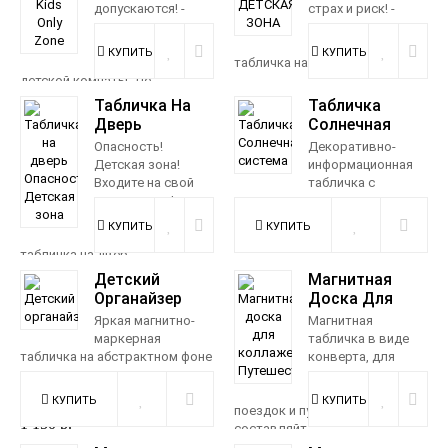
допускаются! -
страх и риск! -
металлическая
металлическая
декоративная
декоративная
табличка для
табличка на дверь детской к...
детской комнаты. Де...
990 р.
Табличка На
Табличка
990 р.
Дверь
Солнечная
Опасность!
Система
Опасность!
Декоративно-
Детская Зона
Детская зона!
информационная
Входите на свой
табличка с
страх и риск! -
планетами и их названиями.
металлическая
Декоративная табличка
декоративная
выполнена ...
табличка на двер...
990 р.
Детский
Магнитная
990 р.
Органайзер
Доска Для
Коллажей
Яркая магнитно-
Магнитная
Путешествия
маркерная
табличка в виде
табличка на абстрактном фоне
конверта, для
в виде очень ярких цветных
сохранения
граней, с нелинован...
впечатлений от
поездок и путешествий -
1 150 р.
составляйт...