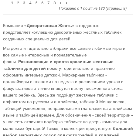
1
2
3
4
5
6
7
8
>
>|
Показано с 1 по 24 из 180 (страниц: 8)
Компания
«Декоративная Жесть»
с гордостью
представляет коллекцию декоративных жестяных табличек,
созданных специально для детей.
Мы долго и тщательно отбирали все самые любимые игры и
все самые интересные и познавательные
факты.
Развивающие и просто красивые жестяные
таблички
для детей
помогут оригинально и практично
оформить интерьер детской. Маркерные таблички -
органайзеры с планами на неделю и расписанием уроков и
факультативов отлично впишутся в зону письменного стола
вашего ребенка. Здесь же подойдут жестяные таблички с
алфавитом на русском и английском, таблицей Менделеева,
таблицей умножения, неправильными глаголами на английском
языке и таблицей времен. Для обозначения «своей территории»
у нас есть отличная подборка табличек на дверь комнаты для
маленьких бунтарей! Также, в коллекции присутствует
большой
выбор магнитных досок для фотографий и коллажей
.