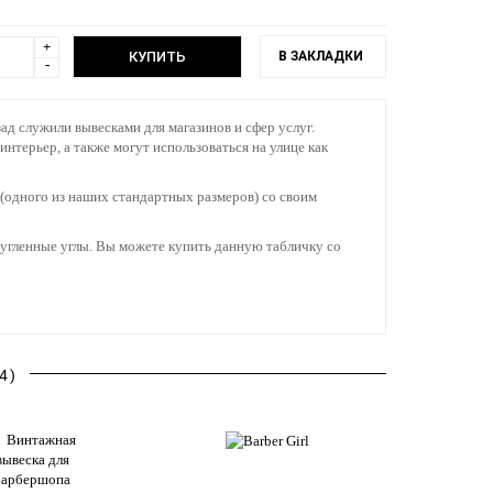
+
В ЗАКЛАДКИ
-
ад служили вывесками для магазинов и сфер услуг.
нтерьер, а также могут использоваться на улице как
(одного из наших стандартных размеров) со своим
кругленные углы. Вы можете купить данную табличку со
4)