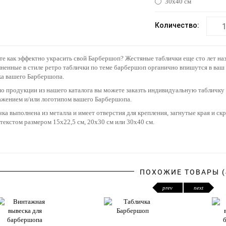
30х40 см
Количество:
е как эффектно украсить свой Барбершоп? Жестяные таблички еще сто лет наз
енные в стиле ретро таблички по теме барбершоп органично впишутся в ваш и
ка вашего Барбершопа.
 продукции из нашего каталога вы можете заказть индивидуальную табличку 
ажением и/или логотипом вашего Барбершопа.
ка выполнена из металла и имеет отверстия для крепления, загнутые края и с
текстом размером 15х22,5 см, 20х30 см или 30х40 см.
ПОХОЖИЕ ТОВАРЫ (
prev
next