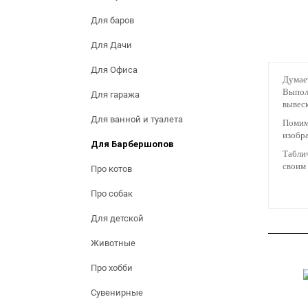
Для баров
Для Дачи
Для Офиса
Думает
Выполн
Для гаража
вывес
Для ванной и туалета
Помимо
изобр
Для Барбершопов
Таблич
своим 
Про котов
Про собак
Для детской
Животные
Про хобби
Сувенирные