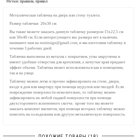
Метки:
правила
,
прикол
Металлическая табличка на дверь или стену туалета.
Размер таблички: 20х30 см.
Вы также можете заказать данную табличку размером 15х22,5 см
или 30х40 см. Если интересующего вас размера нет в наличии,
напишите нам на rustinsign@gmail.com, и мы изготовим табличку в
течении 3 рабочих дней.
Табличка выполнена из металла с покрытием, углы закруглены и
имеют удобные отверстия для крепления, а загнутые края придают
эффект объема. Табличка может использоваться как в помещении,
так и на улице.
Табличку можно легко и прочно зафиксировать на стене, двери,
входе в дом или квартиру при помощи шурупов или гвоздей. Если
повреждение поверхности нежелательно, то табличку можно
зафиксировать на любой гладкой поверхности при помощи
двухстороннего вспененного скотча. кроме того вы можете
заказать комплект магнитов, при помощи которых табличку можно
повесить на холодильник или другую металлическую поверхность.
ПОХОЖИЕ ТОВАРЫ (18)