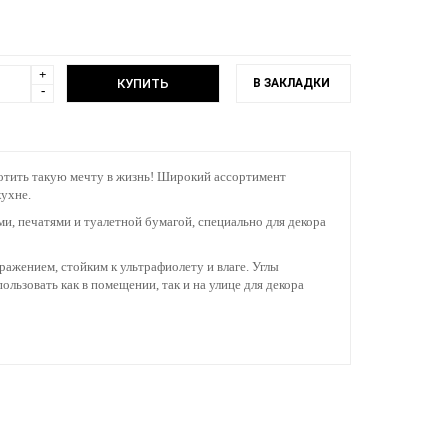
+
В ЗАКЛАДКИ
-
лотить такую мечту в жизнь! Широкий ассортимент
ухне.
и, печатями и туалетной бумагой, специально для декора
ажением, стойким к ультрафиолету и влаге. Углы
льзовать как в помещении, так и на улице для декора