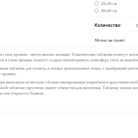
20х30 см
30х40 см
Количество:
Метки:
на туалет
в стиле прованс - мечта многих женщин. Тематические таблички помогут воп
ек в стиле прованс помогут создать неповторимую атмосферу уюта на вашей к
ная табличка для туалета, в теплых приглушенных тонах, с гравбрными уветам
е прованс.
ка выполнена из металла с белым эмалированым покрытием и красочным изобр
ной таблички скруглены, имеют отверстия для крепления. Табличку можно испо
ы или открытого балкона.