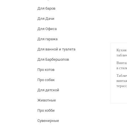
Для баров
Для Дачи
Для Офиса
Для гаража
Для ванной и туалета
Кухня 
таблич
Для Барбершопов
Винтаж
в стил
Про котов
Таблич
Про собак
винтаж
терасс
Для детской
Животные
Про хобби
Сувенирные