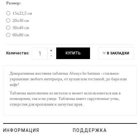
Размер:
15х22,5 см
20х30 см
30х40 см
60х80 см
+
Количество:
В ЗАКЛАДКИ
-
Декоративная жестяная табличка Always be batman - стильное
украшение любого интерьера, от кухни или гостиной, до бара или
кафе!
Табличка выполненна из металла и может использоваться как в
помещении, так и на улице. Табличка имеет скругленные углы,
отверстия для крепления и загнутые края.
ИНФОРМАЦИЯ
ПОДДЕРЖКА