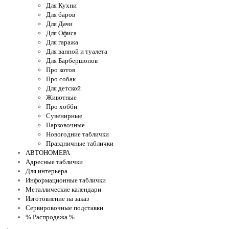
Для Кухни
Для баров
Для Дачи
Для Офиса
Для гаража
Для ванной и туалета
Для Барбершопов
Про котов
Про собак
Для детской
Животные
Про хобби
Сувенирные
Парковочные
Новогодние таблички
Праздничные таблички
АВТОНОМЕРА
Адресные таблички
Для интерьера
Информационные таблички
Металлические календари
Изготовление на заказ
Сервировочные подставки
% Распродажа %