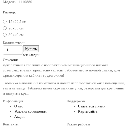
Модель:
1110880
Размер:
15х22,5 см
20х30 см
30х40 см
Количество:
+
-
в закладки
Описание
Декоративная табличка с изображением мотивационного плаката
советских времен, прекрасно украсит рабочее место ночной смены, дом
фрилансера или кабинет трудоголика!
Табличка выполненна из металла и может использоваться как в помещении,
так и на улице. Табличка имеет скругленные углы, отверстия для крепления
и загнутые края.
Информация
Поддержка
О нас
Связаться с нами
Условия соглашения
Карта сайта
Акции
Контакты
Режим работы