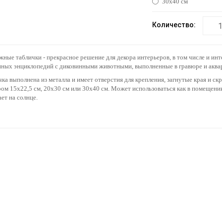
30х40 см
Количество:
ные таблички - прекрасное решение для декора интерьеров, в том числе и ин
нных энциклопедий с диковинными животными, выполненные в гравюре и аквар
ка выполнена из металла и имеет отверстия для крепления, загнутые края и с
ом 15х22,5 см, 20х30 см или 30х40 см. Может использоваться как в помещении,
ет на солнце.