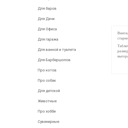
Для баров
Для Дачи
Для Офиса
Винтаж
стари
Для гаража
Таблич
Для ванной и туалета
размер
выгора
Для Барбершопов
Про котов
Про собак
Для детской
Животные
Про хобби
Сувенирные