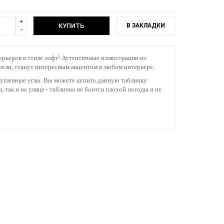
+
В ЗАКЛАДКИ
-
терьеров в стиле лофт! Аутентичные иллюстрации из
ели, станут интересным акцентом в любом интерьере.
кругленные углы. Вы можете купить данную табличку
 так и на улице - табличка не боится плохой погоды и не