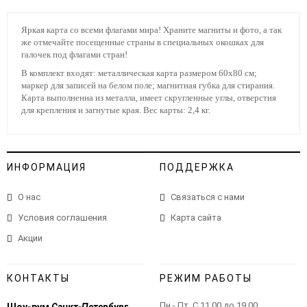
Яркая карта со всеми флагами мира! Храните магниты и фото, а так
же отмечайте посещенные страны в специальных окошках для
галочек под флагами стран!
В комплект входят: металлическая карта размером 60х80 см;
маркер для записей на белом поле; магнитная губка для стирания.
Карта выполненна из металла, имеет скругленные углы, отверстия
для крепления и загнутые края. Вес карты: 2,4 кг.
ИНФОРМАЦИЯ
ПОДДЕРЖКА
О нас
Связаться с нами
Условия соглашения
Карта сайта
Акции
КОНТАКТЫ
РЕЖИМ РАБОТЫ
Пн.- Пт. С 11.00 до 19.00