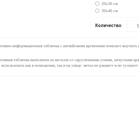
20х30 см
30х40 см
Количество:
тивно-информационная табличка с английскими временами поможет выучить и
тивная табличка выполнена из металла со скругленными углами, загнутыми кр
использовать как в помещении, так и на улице: метал не ржавеет и не тускнеет 