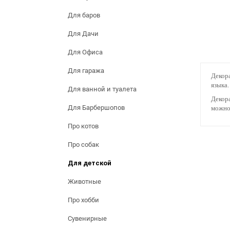
Для баров
Для Дачи
Для Офиса
Для гаража
Декора
языка.
Для ванной и туалета
Декора
Для Барбершопов
можно 
Про котов
Про собак
Для детской
Животные
Про хобби
Сувенирные