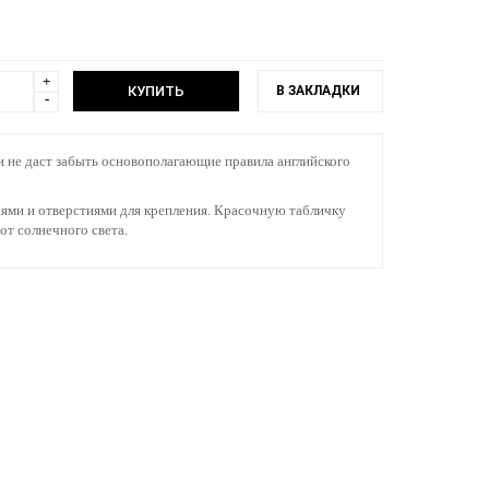
+
В ЗАКЛАДКИ
-
 не даст забыть основополагающие правила английского
аями и отверстиями для крепления. Красочную табличку
от солнечного света.