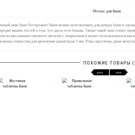
Метки:
для Бани
ьный знак Знак Осторожно! Баня можно использовать для декора бани и саун
редит ваших гостей о том, что здесь есть банька. Также такой знак станет при
ен из высококачественного металла с покрытием и может использоваться как в
ожены отверстия для крепления диаметром 3 мм. Углы скруглены, края загнуты
ПОХОЖИЕ ТОВАРЫ (
prev
next