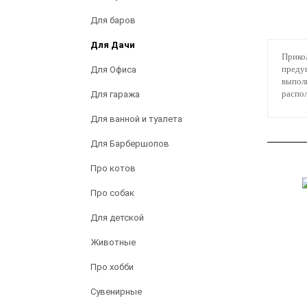
Для баров
Для Дачи
Прикол
предуп
Для Офиса
выполн
распол
Для гаража
Для ванной и туалета
Для Барбершопов
Про котов
Про собак
Для детской
Животные
Про хобби
Сувенирные