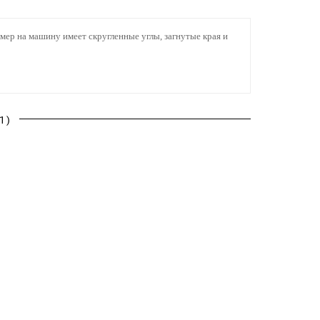
ер на машину имеет скругленные углы, загнутые края и
1)