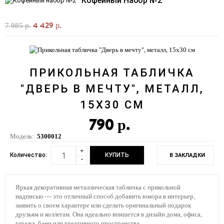
Кофейный Набор №2
4 429 р.
7 985 р.
ПРИКОЛЬНАЯ ТАБЛИЧКА
"ДВЕРЬ В МЕЧТУ", МЕТАЛЛ,
15Х30 СМ
790 р.
Модель:
5300012
+
Количество:
В ЗАКЛАДКИ
-
Яркая декоративная металлическая табличка с прикольной
надписью — это отличный способ добавить юмора в интерьер,
заявить о своем характере или сделать оригинальный подарок
друзьям и коллегам. Она идеально впишется в дизайн дома, офиса,
гаража, бани или креативного пространства.