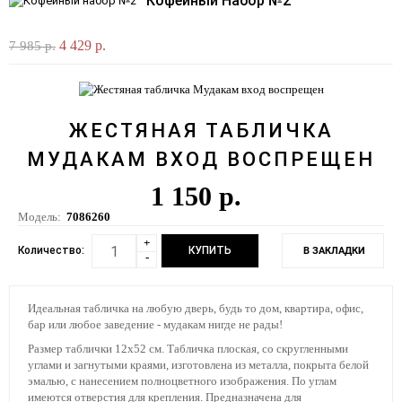
Кофейный Набор №2
4 429 р.
7 985 р.
ЖЕСТЯНАЯ ТАБЛИЧКА
МУДАКАМ ВХОД ВОСПРЕЩЕН
1 150 р.
Модель:
7086260
+
Количество:
В ЗАКЛАДКИ
-
Идеальная табличка на любую дверь, будь то дом, квартира, офис,
бар или любое заведение - мудакам нигде не рады!
Размер таблички 12х52 см. Табличка плоская, со скругленными
углами и загнутыми краями, изготовлена из металла, покрыта белой
эмалью, с нанесением полноцветного изображения. По углам
имеются отверстия для крепления. Предназначена для