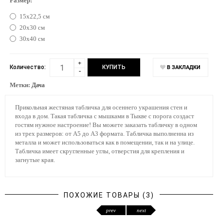
Размер:
15х22,5 см
20х30 см
30х40 см
+
Количество:
В ЗАКЛАДКИ
-
Метки:
Дача
Прикольная жестяная табличка для осеннего украшения стен и
входа в дом. Такая табличка с мышками в Тыкве с порога создаст
гостям нужное настроение! Вы можете заказать табличку в одном
из трех размеров: от А5 до А3 формата. Табличка выполненна из
металла и может использоваться как в помещении, так и на улице.
Табличка имеет скругленные углы, отверстия для крепления и
загнутые края.
ПОХОЖИЕ ТОВАРЫ (3)
prev
next