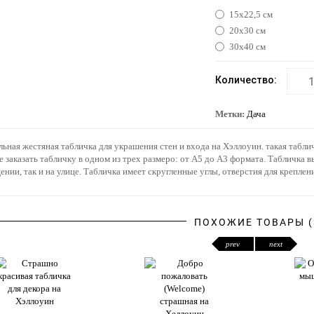
15х22,5 см
20х30 см
30х40 см
Количество:
Метки:
Дача
ьная жестяная табличка для украшения стен и входа на Хэллоуин. такая табли
 заказать табличку в одном из трех размеро: от А5 до А3 формата. Табличка в
нии, так и на улице. Табличка имеет скругленные углы, отверстия для креплени
ПОХОЖИЕ ТОВАРЫ (
prev
next