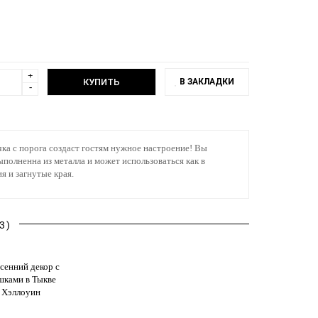
+
В ЗАКЛАДКИ
-
чка с порога создаст гостям нужное настроение! Вы
ыполненна из металла и может использоваться как в
я и загнутые края.
3)